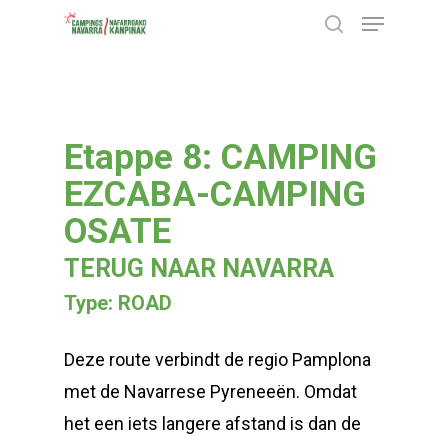
Menu
Skip
search
to
Close
main
Menu
content
Etappe 8: CAMPING
EZCABA-CAMPING
OSATE
TERUG NAAR NAVARRA
Type: ROAD
Deze route verbindt de regio Pamplona
met de Navarrese Pyreneeën. Omdat
het een iets langere afstand is dan de