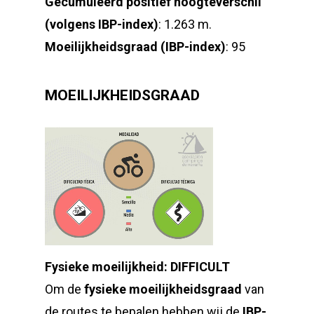
Gecumuleerd positief hoogteverschil
(volgens IBP-index)
: 1.263 m.
Moeilijkheidsgraad (IBP-index)
: 95
MOEILIJKHEIDSGRAAD
Fysieke moeilijkheid: DIFFICULT
Om de
fysieke moeilijkheidsgraad
van
de routes te bepalen hebben wij de
IBP-