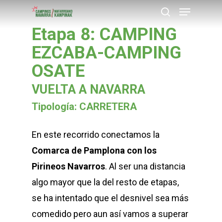
Menu
Skip
buscar
to
Etapa 8: CAMPING
Close
main
EZCABA-CAMPING
Menu
content
OSATE
VUELTA A NAVARRA
Tipología: CARRETERA
En este recorrido conectamos la
Comarca de Pamplona con los
Pirineos Navarros
. Al ser una distancia
algo mayor que la del resto de etapas,
se ha intentado que el desnivel sea más
comedido pero aun así vamos a superar