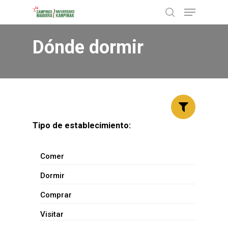
Menu
Skip
buscar
to
Close
main
Dónde dormir
Menu
content
Tipo de establecimiento:
Comer
Dormir
Comprar
Visitar