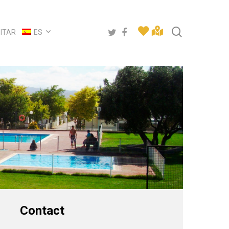
buscar
twitter
facebook
SITAR
ES
Contact