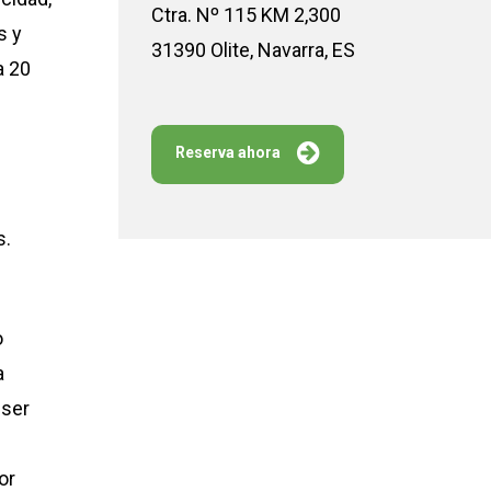
Ctra. Nº 115 KM 2,300
s y
31390 Olite, Navarra, ES
a 20
Reserva ahora
s.
o
a
 ser
or