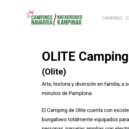
Skip
to
CAMPINGS
E
main
content
Pulse enter para buscar o ESC para cerrar
OLITE Camping
(Olite)
Arte, historia y diversión en familia, a 
minutos de Pamplona.
El Camping de Olite cuenta con excel
bungalows totalmente equipados para
personas, parcelas amplias con electri