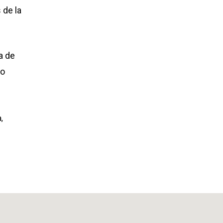
 de la
a de
co
,