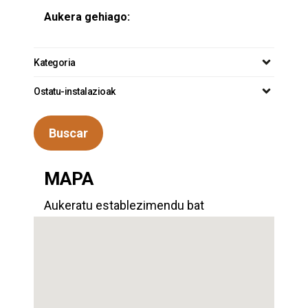
Aukera gehiago:
Kategoria
Ostatu-instalazioak
Buscar
MAPA
Aukeratu establezimendu bat