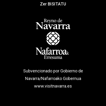
Zer BISITATU
Subvencionado por Gobierno de
Navarra/Nafarroako Gobernua
www.visitnavarra.es