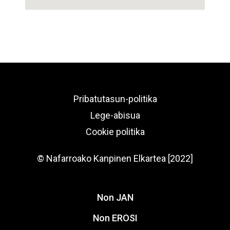
Pribatutasun-politika
Lege-abisua
Cookie politika
© Nafarroako Kanpinen Elkartea [2022]
Non JAN
Non EROSI