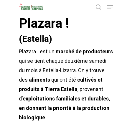
Menu
Skip
recherche
to
Plazara !
Close
main
Menu
content
(Estella)
Plazara ! est un
marché de producteurs
qui se tient chaque deuxième samedi
du mois à Estella-Lizarra. On y trouve
des
aliments
qui ont été
cultivés et
produits à Tierra Estella
, provenant
d’
exploitations familiales et durables,
en donnant la priorité à la production
biologique
.