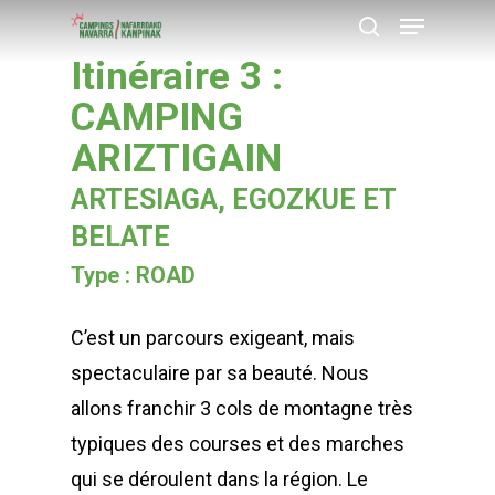
Menu
Skip
recherche
to
Itinéraire 3 :
Close
main
CAMPING
Menu
content
ARIZTIGAIN
ARTESIAGA, EGOZKUE ET
BELATE
Type : ROAD
C’est un parcours exigeant, mais
spectaculaire par sa beauté. Nous
allons franchir 3 cols de montagne très
typiques des courses et des marches
qui se déroulent dans la région. Le