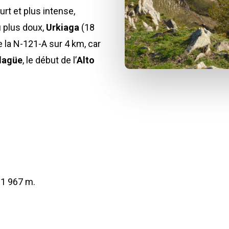
urt et plus intense,
u plus doux,
Urkiaga
(18
e la N-121-A sur 4 km, car
lagüe
, le début de l’
Alto
: 1 967 m.