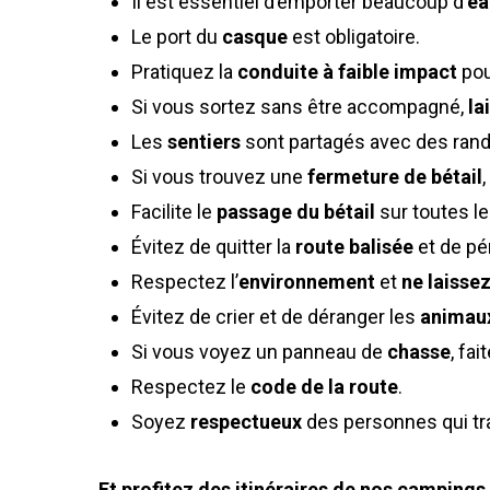
Il est essentiel d’emporter beaucoup d’
e
Le port du
casque
est obligatoire.
Pratiquez la
conduite à faible impact
pour
Si vous sortez sans être accompagné,
la
Les
sentiers
sont partagés avec des rando
Si vous trouvez une
fermeture de bétail
Facilite le
passage du bétail
sur toutes le
Évitez de quitter la
route balisée
et de pé
Respectez l’
environnement
et
ne laisse
Évitez de crier et de déranger les
animau
Si vous voyez un panneau de
chasse
, fa
Respectez le
code de la route
.
Soyez
respectueux
des personnes qui tra
Et profitez des itinéraires de nos campings