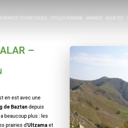
ÉRIENCES TOURISTIQUES
CYCLOTOURISME
MANGER
ACHETER
RALAR –
ESC pour fermer
N
st en est avec une
g de Baztan
depuis
 y a beaucoup plus : les
les prairies d’
Ultzama
et