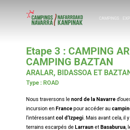
Skip
to
CAMPINGS
EXP
main
content
Étape 3 : CAMPING A
Appuyez sur Entrée pour rechercher ou sur 
CAMPING BAZTAN
ARALAR, BIDASSOA ET BAZTA
Type : ROAD
Nous traversons le
nord de la Navarre
d’oue
incursion en
France
pour accéder au
campin
l’intéressant
col d’Izpegi
. Mais avant cela, il
terrains escarpés de
Larraun
et
Basaburua
, 