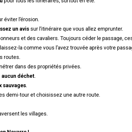
au
pour tous les itinéraires, surtout en été.
 éviter l’érosion.
issez un avis
sur l’itinéraire que vous allez emprunter.
nneurs et des cavaliers. Toujours céder le passage, ces 
, laissez-la comme vous l’avez trouvée après votre passa
s routes.
nétrer dans des propriétés privées.
z aucun déchet
.
x sauvages
.
ites demi-tour et choisissez une autre route.
versent les villages.
 en Navarre !