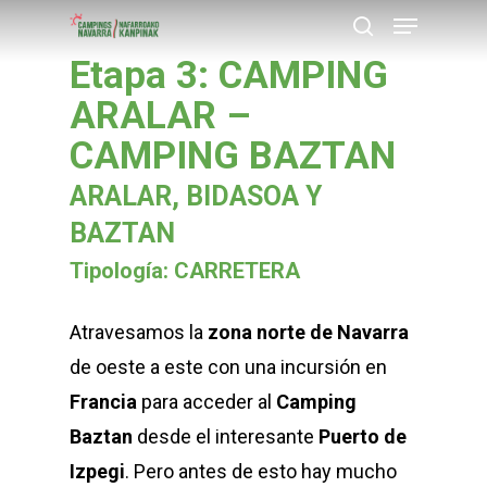
Menu
Skip
buscar
to
Etapa 3: CAMPING
Close
main
ARALAR –
Menu
content
CAMPING BAZTAN
ARALAR, BIDASOA Y
BAZTAN
Tipología: CARRETERA
Atravesamos la
zona norte de Navarra
de oeste a este con una incursión en
Francia
para acceder al
Camping
Baztan
desde el interesante
Puerto de
Izpegi
. Pero antes de esto hay mucho