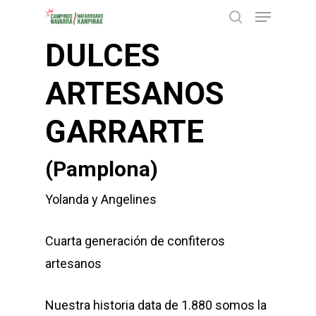
Menu
Skip
buscar
to
DULCES
Close
main
Menu
content
ARTESANOS
GARRARTE
(Pamplona)
Yolanda y Angelines
Cuarta generación de confiteros
artesanos
Nuestra historia data de 1.880 somos la