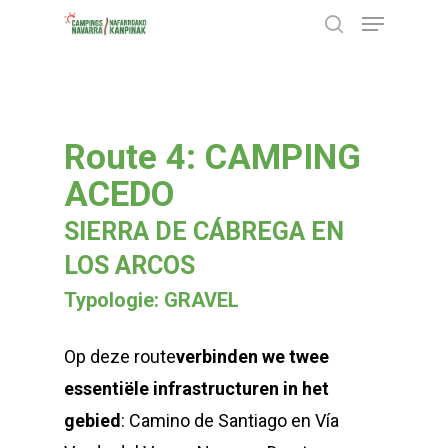
Menu
Skip
search
to
Close
main
Menu
content
Route 4: CAMPING
ACEDO
SIERRA DE CÁBREGA EN
LOS ARCOS
Typologie: GRAVEL
Op deze route
verbinden we twee
essentiële infrastructuren in het
gebied
: Camino de Santiago en Vía