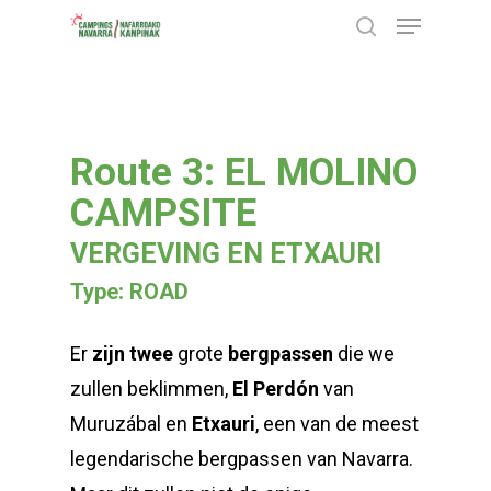
Menu
Skip
search
to
Close
main
Menu
content
Route 3: EL MOLINO
CAMPSITE
VERGEVING EN ETXAURI
Type: ROAD
Er
zijn twee
grote
bergpassen
die we
zullen beklimmen,
El Perdón
van
Muruzábal en
Etxauri
, een van de meest
legendarische bergpassen van Navarra.