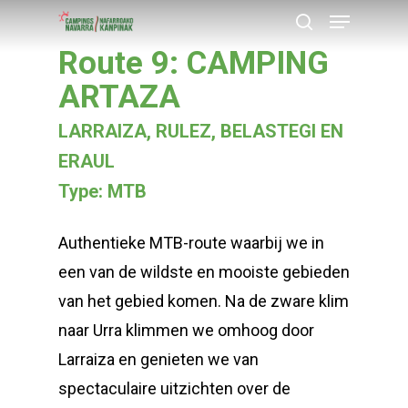
Menu
Skip
search
to
Route 9: CAMPING
Close
main
ARTAZA
Menu
content
LARRAIZA, RULEZ, BELASTEGI EN
ERAUL
Type: MTB
Authentieke MTB-route waarbij we in
een van de wildste en mooiste gebieden
van het gebied komen. Na de zware klim
naar Urra klimmen we omhoog door
Larraiza en genieten we van
spectaculaire uitzichten over de