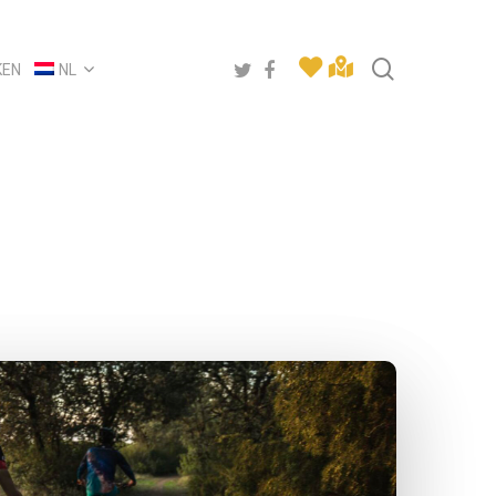
search
twitter
facebook
KEN
NL