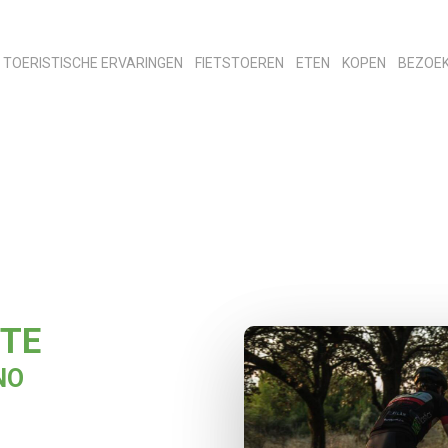
TOERISTISCHE ERVARINGEN
FIETSTOEREN
ETEN
KOPEN
BEZOE
ITE
NO