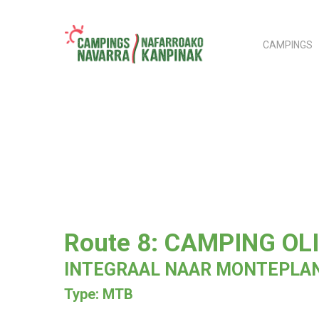
Skip
to
CAMPINGS
main
content
Hit enter to search or ESC to close
Route 8: CAMPING OL
INTEGRAAL NAAR MONTEPLA
Type: MTB