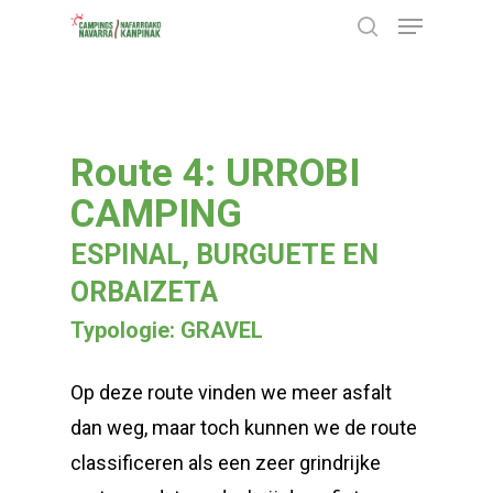
Menu
Skip
search
to
Close
main
Menu
content
Route 4: URROBI
CAMPING
ESPINAL, BURGUETE EN
ORBAIZETA
Typologie: GRAVEL
Op deze route vinden we meer asfalt
dan weg, maar toch kunnen we de route
classificeren als een zeer grindrijke