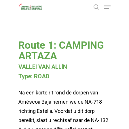
Menu
Skip
search
to
Close
main
Menu
content
Route 1: CAMPING
ARTAZA
VALLEI VAN ALLÍN
Type: ROAD
Na een korte rit rond de dorpen van
Améscoa Baja nemen we de NA-718
richting Estella. Voordat u dit dorp
bereikt, slaat u rechtsaf naar de NA-132