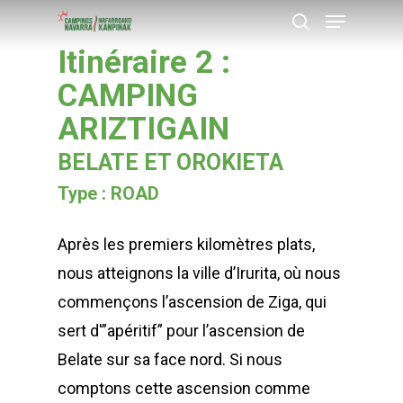
Menu
Skip
recherche
to
Itinéraire 2 :
Close
main
CAMPING
Menu
content
ARIZTIGAIN
BELATE ET OROKIETA
Type : ROAD
Après les premiers kilomètres plats,
nous atteignons la ville d’Irurita, où nous
commençons l’ascension de Ziga, qui
sert d'”apéritif” pour l’ascension de
Belate sur sa face nord. Si nous
comptons cette ascension comme