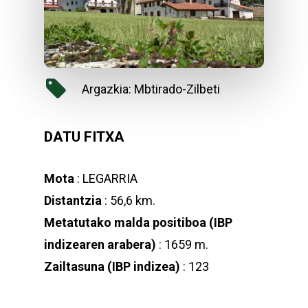
Argazkia: Mbtirado-Zilbeti
DATU FITXA
Mota
: LEGARRIA
Distantzia
: 56,6 km.
Metatutako malda positiboa (IBP
indizearen arabera)
: 1659 m.
Zailtasuna (IBP indizea)
: 123