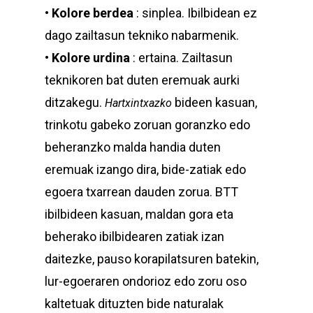
•
Kolore berdea
: sinplea. Ibilbidean ez
dago zailtasun tekniko nabarmenik.
•
Kolore urdina
: ertaina. Zailtasun
teknikoren bat duten eremuak aurki
ditzakegu.
bideen kasuan,
Hartxintxazko
trinkotu gabeko zoruan goranzko edo
beheranzko malda handia duten
eremuak izango dira, bide-zatiak edo
egoera txarrean dauden zorua. BTT
ibilbideen kasuan, maldan gora eta
beherako ibilbidearen zatiak izan
daitezke, pauso korapilatsuren batekin,
lur-egoeraren ondorioz edo zoru oso
kaltetuak dituzten bide naturalak