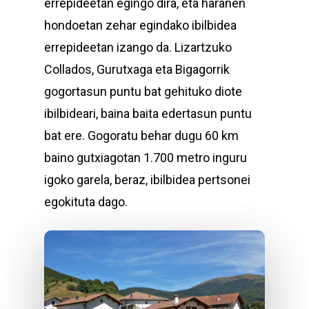
errepideetan egingo dira, eta haranen
hondoetan zehar egindako ibilbidea
errepideetan izango da. Lizartzuko
Collados, Gurutxaga eta Bigagorrik
gogortasun puntu bat gehituko diote
ibilbideari, baina baita edertasun puntu
bat ere. Gogoratu behar dugu 60 km
baino gutxiagotan 1.700 metro inguru
igoko garela, beraz, ibilbidea pertsonei
egokituta dago.