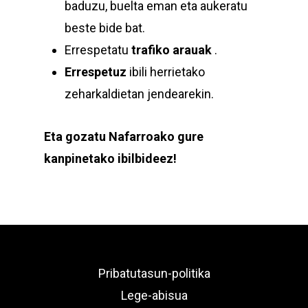
baduzu, buelta eman eta aukeratu
beste bide bat.
Errespetatu
trafiko arauak
.
Errespetuz
ibili herrietako
zeharkaldietan jendearekin.
Eta gozatu Nafarroako gure
kanpinetako ibilbideez!
Pribatutasun-politika
Lege-abisua