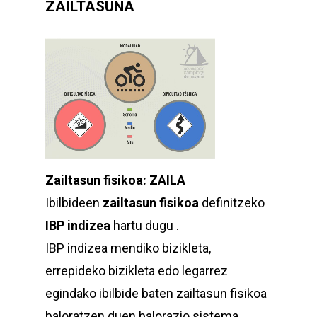
ZAILTASUNA
Zailtasun fisikoa: ZAILA
Ibilbideen
zailtasun fisikoa
definitzeko
IBP indizea
hartu dugu .
IBP indizea mendiko bizikleta,
errepideko bizikleta edo legarrez
egindako ibilbide baten zailtasun fisikoa
baloratzen duen balorazio sistema