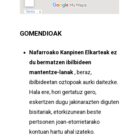
GOMENDIOAK
Nafarroako Kanpinen Elkarteak
ez
du bermatzen ibilbideen
mantentze-lanak
, beraz,
ibilbideetan oztopoak aurki daitezke.
Hala ere, hori gertatuz gero,
eskertzen dugu jakinarazten diguten
bisitariak, etorkizunean beste
pertsonen joan-etorrietarako
kontuan hartu ahal izateko.