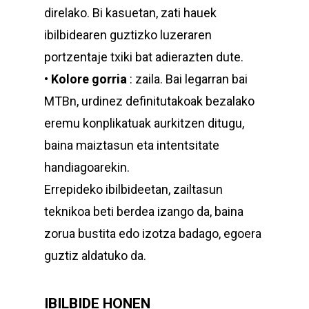
direlako. Bi kasuetan, zati hauek
ibilbidearen guztizko luzeraren
portzentaje txiki bat adierazten dute.
•
Kolore gorria
: zaila. Bai legarran bai
MTBn, urdinez definitutakoak bezalako
eremu konplikatuak aurkitzen ditugu,
baina maiztasun eta intentsitate
handiagoarekin.
Errepideko ibilbideetan, zailtasun
teknikoa beti berdea izango da, baina
zorua bustita edo izotza badago, egoera
guztiz aldatuko da.
IBILBIDE HONEN