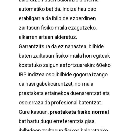
automatiko bat da. Indize hau oso
erabilgarria da ibilbide ezberdinen
zailtasun fisiko maila ezagutzeko,
elkarren artean alderatuz.
Garrantzitsua da ez nahastea ibilbide
baten zailtasun fisiko-maila hori egiteak
kostatuko zaigun esfortzuarekin: 60eko
IBP indizea oso ibilbide gogorra izango
da hasi gabekoarentzat, normala
prestaketa ertainekoa duenarentzat eta
oso erraza da profesional batentzat.
Gure kasuan,
prestaketa fisiko normal
bat hartu dugu erreferentzia gisa
ibilbideen zailtasun fisikoa baloratzeko.