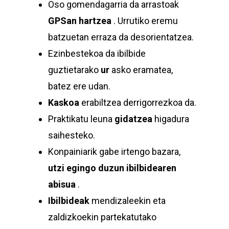
Oso gomendagarria da arrastoak
GPSan hartzea
. Urrutiko eremu
batzuetan erraza da desorientatzea.
Ezinbestekoa da ibilbide
guztietarako
ur
asko eramatea,
batez ere udan.
Kaskoa
erabiltzea derrigorrezkoa da.
Praktikatu leuna
gidatzea
higadura
saihesteko.
Konpainiarik gabe irtengo bazara,
utzi egingo duzun ibilbidearen
abisua
.
Ibilbideak
mendizaleekin eta
zaldizkoekin partekatutako