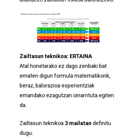
Zailtasun teknikoa: ERTAINA
Atal honetarako ez dago zenbaki bat
ematen digun formula matematikorik,
beraz, balorazioa esperientziak
emandako ezagutzan oinarrituta egiten
da.
Zailtasun teknikoa
3 mailatan
definitu
dugu: