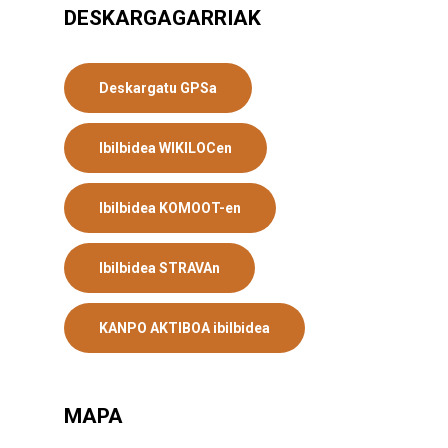
DESKARGAGARRIAK
Deskargatu GPSa
Ibilbidea WIKILOCen
Ibilbidea KOMOOT-en
Ibilbidea STRAVAn
KANPO AKTIBOA ibilbidea
MAPA