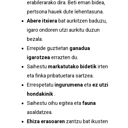
erabilerarako dira. Beti eman bidea,
pertsona hauek dute lehentasuna.
Abere itxiera
bat aurkitzen baduzu,
igaro ondoren utzi aurkitu duzun
bezala.
Errepide guztietan
ganadua
igarotzea
errazten du.
Saihestu
markatutako bidetik
irten
eta finka pribatuetara sartzea.
Errespetatu
ingurumena
eta
ez utzi
hondakinik
.
Saihestu oihu egitea eta
fauna
asaldatzea.
Ehiza erasoaren
zantzu bat ikusten