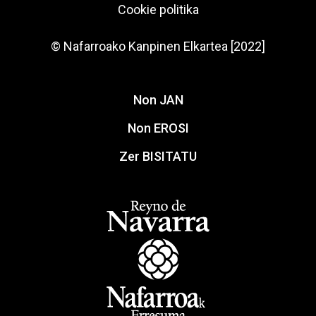
Cookie politika
© Nafarroako Kanpinen Elkartea [2022]
Non JAN
Non EROSI
Zer BISITATU