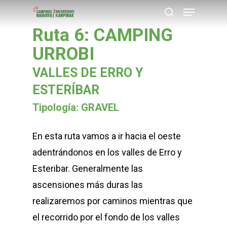
Menu
Skip
buscar
to
Ruta 6: CAMPING
Close
main
URROBI
Menu
content
VALLES DE ERRO Y
ESTERÍBAR
Tipología: GRAVEL
En esta ruta vamos a ir hacia el oeste
adentrándonos en los valles de Erro y
Esteribar. Generalmente las
ascensiones más duras las
realizaremos por caminos mientras que
el recorrido por el fondo de los valles