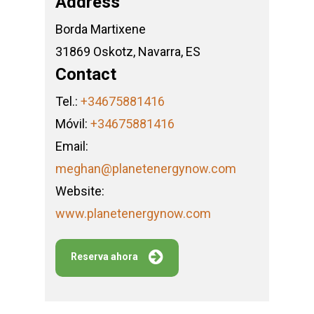
Address
Borda Martixene
31869 Oskotz, Navarra, ES
Contact
Tel.:
+34675881416
Móvil:
+34675881416
Email:
meghan@planetenergynow.com
Website:
www.planetenergynow.com
Reserva ahora