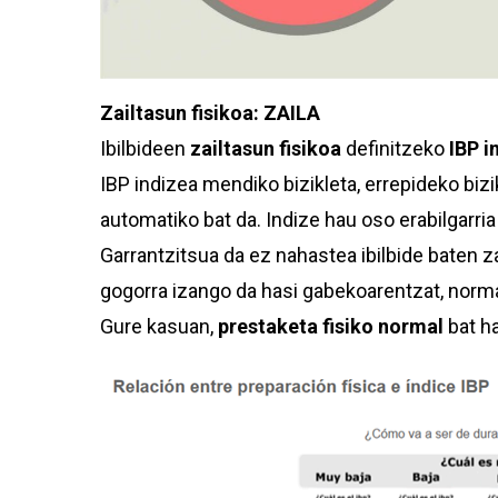
Zailtasun fisikoa: ZAILA
Ibilbideen
zailtasun fisikoa
definitzeko
IBP i
IBP indizea mendiko bizikleta, errepideko biz
automatiko bat da. Indize hau oso erabilgarria
Garrantzitsua da ez nahastea ibilbide baten za
gogorra izango da hasi gabekoarentzat, norma
Gure kasuan,
prestaketa fisiko normal
bat ha