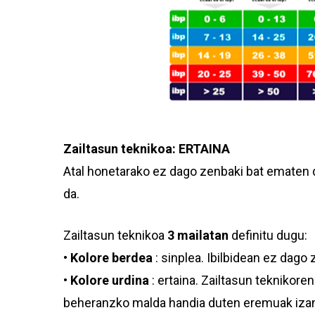
Zailtasun teknikoa: ERTAINA
Atal honetarako ez dago zenbaki bat ematen d
da.
Zailtasun teknikoa
3 mailatan
definitu dugu:
•
Kolore berdea
: sinplea. Ibilbidean ez dago
•
Kolore urdina
: ertaina. Zailtasun teknikor
beheranzko malda handia duten eremuak izang