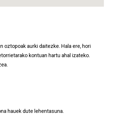
an oztopoak aurki daitezke. Hala ere, hori
torrietarako kontuan hartu ahal izateko.
zea.
sona hauek dute lehentasuna.