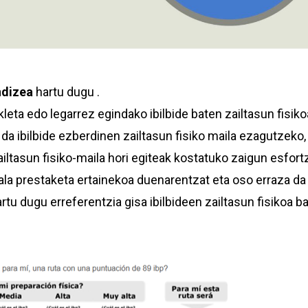
ndizea
hartu dugu .
ikleta edo legarrez egindako ibilbide baten zailtasun fisi
 da ibilbide ezberdinen zailtasun fisiko maila ezagutzeko,
iltasun fisiko-maila hori egiteak kostatuko zaigun esfort
la prestaketa ertainekoa duenarentzat eta oso erraza da 
rtu dugu erreferentzia gisa ibilbideen zailtasun fisikoa b