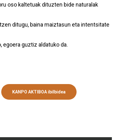
oru oso kaltetuak dituzten bide naturalak
tzen ditugu, baina maiztasun eta intentsitate
, egoera guztiz aldatuko da.
KANPO AKTIBOA ibilbidea