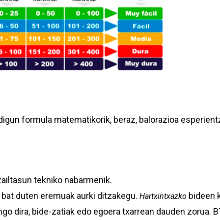
igun formula matematikorik, beraz, balorazioa esperient
 zailtasun tekniko nabarmenik.
en bat duten eremuak aurki ditzakegu.
bideen k
Hartxintxazko
o dira, bide-zatiak edo egoera txarrean dauden zorua. BT