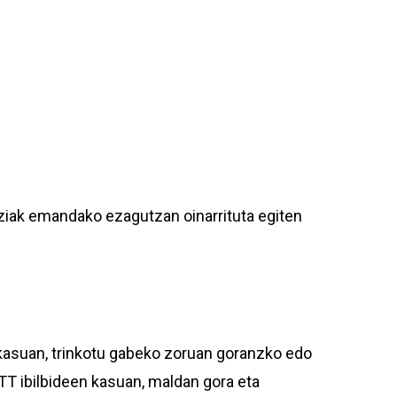
ziak emandako ezagutzan oinarrituta egiten
asuan, trinkotu gabeko zoruan goranzko edo
T ibilbideen kasuan, maldan gora eta