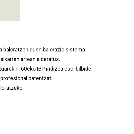
koa baloratzen duen balorazio sistema
 elkarren artean alderatuz.
zuarekin: 60eko IBP indizea oso ibilbide
profesional batentzat.
aloratzeko.