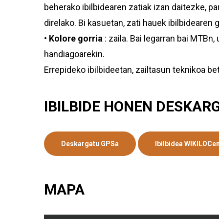
beherako ibilbidearen zatiak izan daitezke, p
direlako. Bi kasuetan, zati hauek ibilbidearen 
•
Kolore gorria
: zaila. Bai legarran bai MTBn
handiagoarekin.
Errepideko ibilbideetan, zailtasun teknikoa be
IBILBIDE HONEN DESKAR
Deskargatu GPSa
Ibilbidea WIKILOCe
MAPA