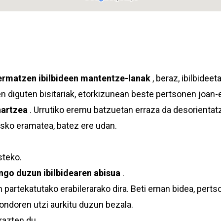
ermatzen ibilbideen mantentze-lanak
, beraz, ibilbideet
n diguten bisitariak, etorkizunean beste pertsonen joan-e
artzea
. Urrutiko eremu batzuetan erraza da desorientat
sko eramatea, batez ere udan.
steko.
ingo duzun ibilbidearen abisua
.
 partekatutako erabilerarako dira. Beti eman bidea, pert
 ondoren utzi aurkitu duzun bezala.
razten du.