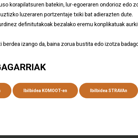
auso korapilatsuren batekin, lur-egoeraren ondorioz edo z
guztizko luzeraren portzentaje txiki bat adierazten dute.
, urdinez definitutakoak bezalako eremu konplikatuak aurki
ti berdea izango da, baina zorua bustita edo izotza badago
GAGARRIAK
n
Ibilbidea KOMOOT-en
Ibilbidea STRAVAn