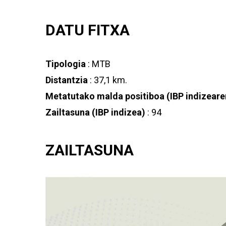
DATU FITXA
Tipologia
: MTB
Distantzia
: 37,1 km.
Metatutako malda positiboa (IBP indizeare
Zailtasuna (IBP indizea)
: 94
ZAILTASUNA