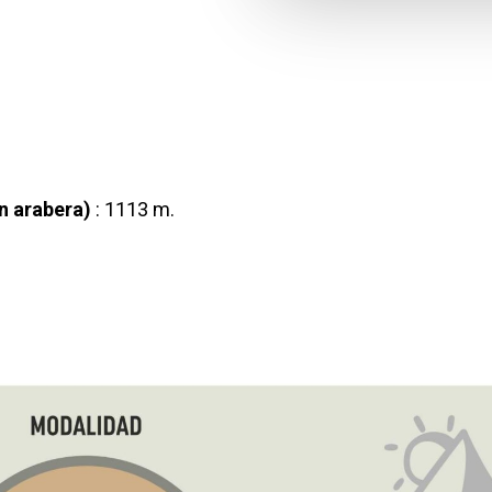
n arabera)
: 1113 m.