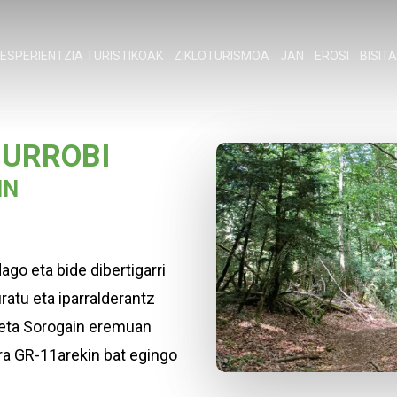
ESPERIENTZIA TURISTIKOAK
ZIKLOTURISMOA
JAN
EROSI
BISIT
G URROBI
IN
go eta bide dibertigarri
ratu eta iparralderantz
z eta Sorogain eremuan
iera GR-11arekin bat egingo