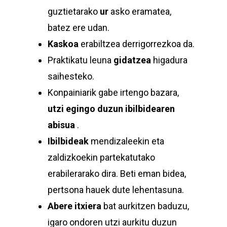
guztietarako
ur
asko eramatea,
batez ere udan.
Kaskoa
erabiltzea derrigorrezkoa da.
Praktikatu leuna
gidatzea
higadura
saihesteko.
Konpainiarik gabe irtengo bazara,
utzi egingo duzun ibilbidearen
abisua
.
Ibilbideak
mendizaleekin eta
zaldizkoekin partekatutako
erabilerarako dira. Beti eman bidea,
pertsona hauek dute lehentasuna.
Abere itxiera
bat aurkitzen baduzu,
igaro ondoren utzi aurkitu duzun