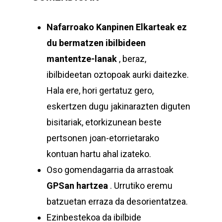
Nafarroako Kanpinen Elkarteak
ez
du bermatzen ibilbideen
mantentze-lanak
, beraz,
ibilbideetan oztopoak aurki daitezke.
Hala ere, hori gertatuz gero,
eskertzen dugu jakinarazten diguten
bisitariak, etorkizunean beste
pertsonen joan-etorrietarako
kontuan hartu ahal izateko.
Oso gomendagarria da arrastoak
GPSan hartzea
. Urrutiko eremu
batzuetan erraza da desorientatzea.
Ezinbestekoa da ibilbide