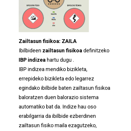
Zailtasun fisikoa: ZAILA
Ibilbideen
zailtasun fisikoa
definitzeko
IBP indizea
hartu dugu .
IBP indizea mendiko bizikleta,
errepideko bizikleta edo legarrez
egindako ibilbide baten zailtasun fisikoa
baloratzen duen balorazio sistema
automatiko bat da. Indize hau oso
erabilgarria da ibilbide ezberdinen
zailtasun fisiko maila ezagutzeko,