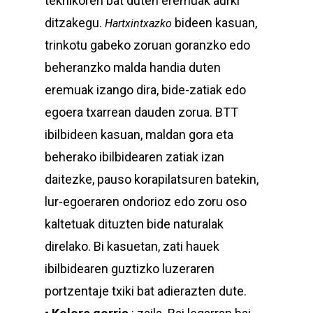
teknikoren bat duten eremuak aurki
ditzakegu.
bideen kasuan,
Hartxintxazko
trinkotu gabeko zoruan goranzko edo
beheranzko malda handia duten
eremuak izango dira, bide-zatiak edo
egoera txarrean dauden zorua. BTT
ibilbideen kasuan, maldan gora eta
beherako ibilbidearen zatiak izan
daitezke, pauso korapilatsuren batekin,
lur-egoeraren ondorioz edo zoru oso
kaltetuak dituzten bide naturalak
direlako. Bi kasuetan, zati hauek
ibilbidearen guztizko luzeraren
portzentaje txiki bat adierazten dute.