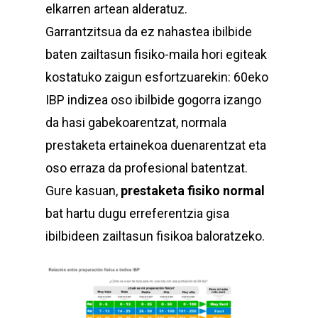
elkarren artean alderatuz.
Garrantzitsua da ez nahastea ibilbide
baten zailtasun fisiko-maila hori egiteak
kostatuko zaigun esfortzuarekin: 60eko
IBP indizea oso ibilbide gogorra izango
da hasi gabekoarentzat, normala
prestaketa ertainekoa duenarentzat eta
oso erraza da profesional batentzat.
Gure kasuan,
prestaketa fisiko normal
bat hartu dugu erreferentzia gisa
ibilbideen zailtasun fisikoa baloratzeko.