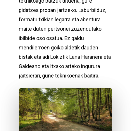
teknikoago batzuk dituena, gure
gidatzea proban jartzeko. Laburbilduz,
formatu txikian legarra eta abentura
maite duten pertsonei zuzendutako
ibilbide oso osatua. Ez galdu
mendilerroen goiko aldetik dauden
bistak eta adi Lokiztik Lana Haranera eta
Galdeano eta Itxako arteko ingurura
jaitsierari, gune teknikoenak baitira.