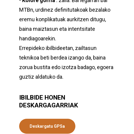
•
Kolore gorria
: zaila. Bai legarran bai
MTBn, urdinez definitutakoak bezalako
eremu konplikatuak aurkitzen ditugu,
baina maiztasun eta intentsitate
handiagoarekin.
Errepideko ibilbideetan, zailtasun
teknikoa beti berdea izango da, baina
zorua bustita edo izotza badago, egoera
guztiz aldatuko da.
IBILBIDE HONEN
DESKARGAGARRIAK
Deskargatu GPSa