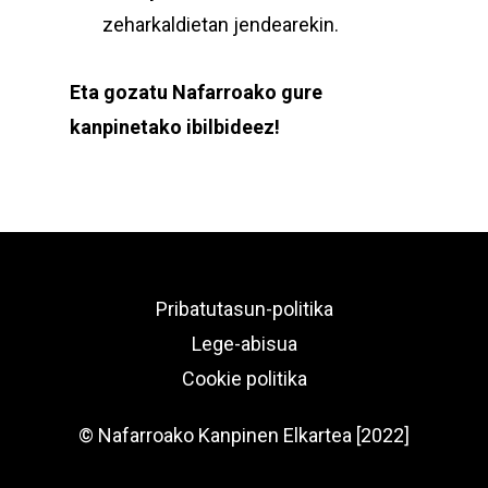
zeharkaldietan jendearekin.
Eta gozatu Nafarroako gure
kanpinetako ibilbideez!
Pribatutasun-politika
Lege-abisua
Cookie politika
© Nafarroako Kanpinen Elkartea [2022]