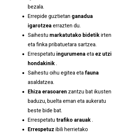
bezala.
Errepide guztietan
ganadua
igarotzea
errazten du.
Saihestu
markatutako bidetik
irten
eta finka pribatuetara sartzea.
Errespetatu
ingurumena
eta
ez utzi
hondakinik
.
Saihestu oihu egitea eta
fauna
asaldatzea.
Ehiza erasoaren
zantzu bat ikusten
baduzu, buelta eman eta aukeratu
beste bide bat.
Errespetatu
trafiko arauak
.
Errespetuz
ibili herrietako