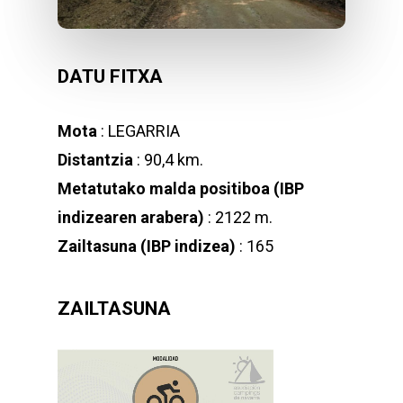
DATU FITXA
Mota
: LEGARRIA
Distantzia
: 90,4 km.
Metatutako malda positiboa (IBP
indizearen arabera)
: 2122 m.
Zailtasuna (IBP indizea)
: 165
ZAILTASUNA