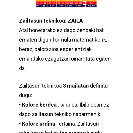
Zailtasun teknikoa: ZAILA
Atal honetarako ez dago zenbaki bat
ematen digun formula matematikorik,
beraz, balorazioa esperientziak
emandako ezagutzan oinarrituta egiten
da.
Zailtasun teknikoa
3 mailatan
definitu
dugu:
•
Kolore berdea
: sinplea. Ibilbidean ez
dago zailtasun tekniko nabarmenik.
•
Kolore urdina
: ertaina. Zailtasun