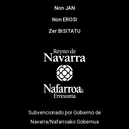
Non JAN
Non EROSI
Zer BISITATU
Subvencionado por Gobierno de
Navarra/Nafarroako Gobernua