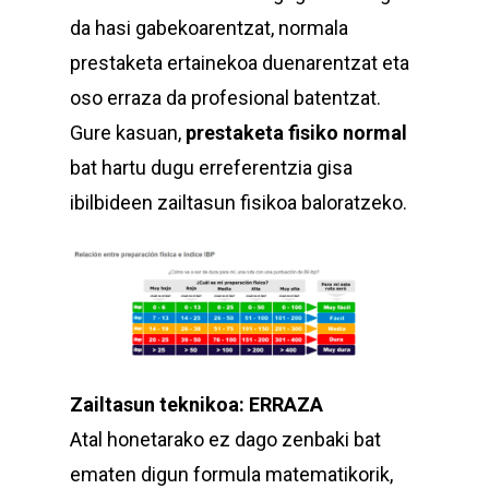
da hasi gabekoarentzat, normala
prestaketa ertainekoa duenarentzat eta
oso erraza da profesional batentzat.
Gure kasuan,
prestaketa fisiko normal
bat hartu dugu erreferentzia gisa
ibilbideen zailtasun fisikoa baloratzeko.
Zailtasun teknikoa: ERRAZA
Atal honetarako ez dago zenbaki bat
ematen digun formula matematikorik,