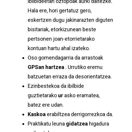
ibilbideetan oztopoak aurki daitezke.
Hala ere, hori gertatuz gero,
eskertzen dugu jakinarazten diguten
bisitariak, etorkizunean beste
pertsonen joan-etorrietarako
kontuan hartu ahal izateko.
Oso gomendagarria da arrastoak
GPSan hartzea
. Urrutiko eremu
batzuetan erraza da desorientatzea.
Ezinbestekoa da ibilbide
guztietarako
ur
asko eramatea,
batez ere udan.
Kaskoa
erabiltzea derrigorrezkoa da.
Praktikatu leuna
gidatzea
higadura