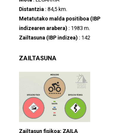
Distantzia
: 84,5 km.
Metatutako malda positiboa (IBP
indizearen arabera)
: 1983 m.
Zailtasuna (IBP indizea)
: 142
ZAILTASUNA
Zailtasun fisikoa: ZAILA