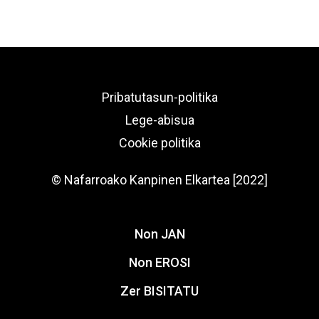
Pribatutasun-politika
Lege-abisua
Cookie politika
© Nafarroako Kanpinen Elkartea [2022]
Non JAN
Non EROSI
Zer BISITATU