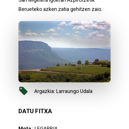
Berueteko azken zatia gehitzen zaio.
Argazkia: Larraungo Udala
DATU FITXA
Mota
: LEGARRIA