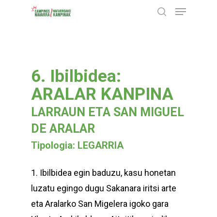
Menu
Skip
search
to
Close
main
Menu
content
6. Ibilbidea:
ARALAR KANPINA
LARRAUN ETA SAN MIGUEL
DE ARALAR
Tipologia: LEGARRIA
1. Ibilbidea egin baduzu, kasu honetan
luzatu egingo dugu Sakanara iritsi arte
eta Aralarko San Migelera igoko gara