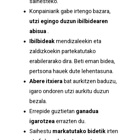
saihesteko.
Konpainiarik gabe irtengo bazara,
utzi egingo duzun ibilbidearen
abisua
.
Ibilbideak
mendizaleekin eta
zaldizkoekin partekatutako
erabilerarako dira. Beti eman bidea,
pertsona hauek dute lehentasuna.
Abere itxiera
bat aurkitzen baduzu,
igaro ondoren utzi aurkitu duzun
bezala.
Errepide guztietan
ganadua
igarotzea
errazten du.
Saihestu
markatutako bidetik
irten