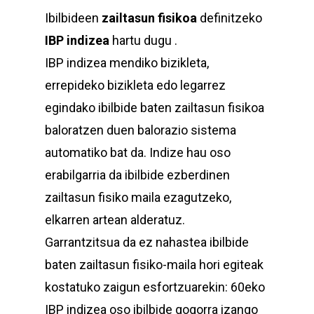
Ibilbideen
zailtasun fisikoa
definitzeko
IBP indizea
hartu dugu .
IBP indizea mendiko bizikleta,
errepideko bizikleta edo legarrez
egindako ibilbide baten zailtasun fisikoa
baloratzen duen balorazio sistema
automatiko bat da. Indize hau oso
erabilgarria da ibilbide ezberdinen
zailtasun fisiko maila ezagutzeko,
elkarren artean alderatuz.
Garrantzitsua da ez nahastea ibilbide
baten zailtasun fisiko-maila hori egiteak
kostatuko zaigun esfortzuarekin: 60eko
IBP indizea oso ibilbide gogorra izango