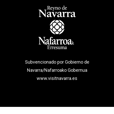
Subvencionado por Gobierno de
Navarra/Nafarroako Gobernua
www.visitnavarra.es