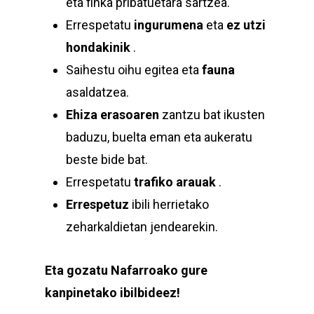
eta finka pribatuetara sartzea.
Errespetatu
ingurumena
eta
ez utzi
hondakinik
.
Saihestu oihu egitea eta
fauna
asaldatzea.
Ehiza erasoaren
zantzu bat ikusten
baduzu, buelta eman eta aukeratu
beste bide bat.
Errespetatu
trafiko arauak
.
Errespetuz
ibili herrietako
zeharkaldietan jendearekin.
Eta gozatu Nafarroako gure
kanpinetako ibilbideez!