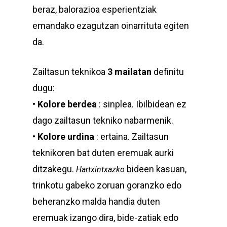
beraz, balorazioa esperientziak
emandako ezagutzan oinarrituta egiten
da.
Zailtasun teknikoa
3 mailatan
definitu
dugu:
•
Kolore berdea
: sinplea. Ibilbidean ez
dago zailtasun tekniko nabarmenik.
•
Kolore urdina
: ertaina. Zailtasun
teknikoren bat duten eremuak aurki
ditzakegu.
bideen kasuan,
Hartxintxazko
trinkotu gabeko zoruan goranzko edo
beheranzko malda handia duten
eremuak izango dira, bide-zatiak edo