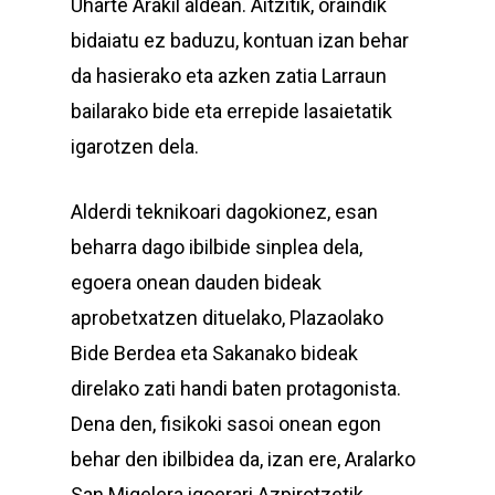
Uharte Arakil aldean. Aitzitik, oraindik
bidaiatu ez baduzu, kontuan izan behar
da hasierako eta azken zatia Larraun
bailarako bide eta errepide lasaietatik
igarotzen dela.
Alderdi teknikoari dagokionez, esan
beharra dago ibilbide sinplea dela,
egoera onean dauden bideak
aprobetxatzen dituelako, Plazaolako
Bide Berdea eta Sakanako bideak
direlako zati handi baten protagonista.
Dena den, fisikoki sasoi onean egon
behar den ibilbidea da, izan ere, Aralarko
San Migelera igoerari Azpirotzetik