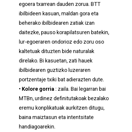
egoera txarrean dauden zorua. BTT
ibilbideen kasuan, maldan gora eta
beherako ibilbidearen zatiak izan
daitezke, pauso korapilatsuren batekin,
lur-egoeraren ondorioz edo zoru oso
kaltetuak dituzten bide naturalak
direlako. Bi kasuetan, zati hauek
ibilbidearen guztizko luzeraren
portzentaje txiki bat adierazten dute.
•
Kolore gorria
: zaila. Bai legarran bai
MTBn, urdinez definitutakoak bezalako
eremu konplikatuak aurkitzen ditugu,
baina maiztasun eta intentsitate
handiagoarekin.