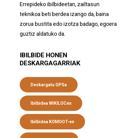
Errepideko ibilbideetan, zailtasun
teknikoa beti berdea izango da, baina
zorua bustita edo izotza badago, egoera
guztiz aldatuko da.
IBILBIDE HONEN
DESKARGAGARRIAK
Deskargatu GPSa
Ibilbidea WIKILOCen
Ibilbidea KOMOOT-en