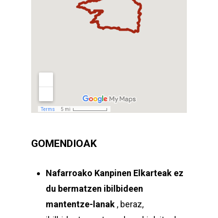
GOMENDIOAK
Nafarroako Kanpinen Elkarteak
ez
du bermatzen ibilbideen
mantentze-lanak
, beraz,