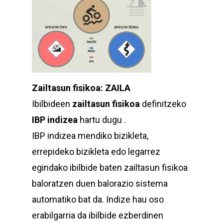
Zailtasun fisikoa: ZAILA
Ibilbideen
zailtasun fisikoa
definitzeko
IBP indizea
hartu dugu .
IBP indizea mendiko bizikleta,
errepideko bizikleta edo legarrez
egindako ibilbide baten zailtasun fisikoa
baloratzen duen balorazio sistema
automatiko bat da. Indize hau oso
erabilgarria da ibilbide ezberdinen