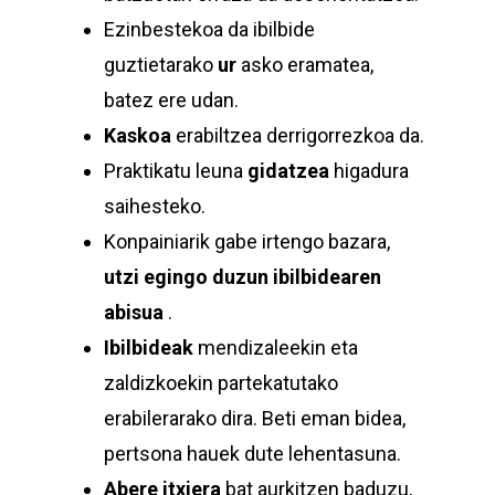
Ezinbestekoa da ibilbide
guztietarako
ur
asko eramatea,
batez ere udan.
Kaskoa
erabiltzea derrigorrezkoa da.
Praktikatu leuna
gidatzea
higadura
saihesteko.
Konpainiarik gabe irtengo bazara,
utzi egingo duzun ibilbidearen
abisua
.
Ibilbideak
mendizaleekin eta
zaldizkoekin partekatutako
erabilerarako dira. Beti eman bidea,
pertsona hauek dute lehentasuna.
Abere itxiera
bat aurkitzen baduzu,