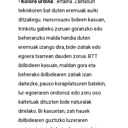
•
Kolore urdina
: ertaina. Zailtasun
teknikoren bat duten eremuak aurki
ditzakegu.
bideen kasuan,
Hartxintxazko
trinkotu gabeko zoruan goranzko edo
beheranzko malda handia duten
eremuak izango dira, bide-zatiak edo
egoera txarrean dauden zorua. BTT
ibilbideen kasuan, maldan gora eta
beherako ibilbidearen zatiak izan
daitezke, pauso korapilatsuren batekin,
lur-egoeraren ondorioz edo zoru oso
kaltetuak dituzten bide naturalak
direlako. Bi kasuetan, zati hauek
ibilbidearen guztizko luzeraren