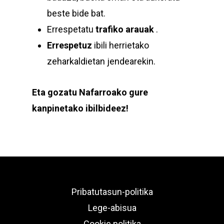
beste bide bat.
Errespetatu
trafiko arauak
.
Errespetuz
ibili herrietako
zeharkaldietan jendearekin.
Eta gozatu Nafarroako gure
kanpinetako ibilbideez!
Pribatutasun-politika
Lege-abisua
Cookie politika