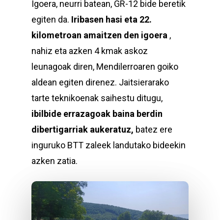
Igoera, neurri batean, GR-12 bide beretik
egiten da.
Iribasen hasi eta 22.
kilometroan amaitzen den igoera
,
nahiz eta azken 4 kmak askoz
leunagoak diren, Mendilerroaren goiko
aldean egiten direnez. Jaitsierarako
tarte teknikoenak saihestu ditugu,
ibilbide errazagoak baina berdin
dibertigarriak aukeratuz,
batez ere
inguruko BTT zaleek landutako bideekin
azken zatia.