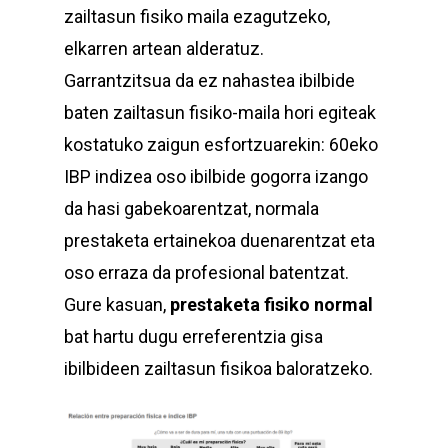
zailtasun fisiko maila ezagutzeko,
elkarren artean alderatuz.
Garrantzitsua da ez nahastea ibilbide
baten zailtasun fisiko-maila hori egiteak
kostatuko zaigun esfortzuarekin: 60eko
IBP indizea oso ibilbide gogorra izango
da hasi gabekoarentzat, normala
prestaketa ertainekoa duenarentzat eta
oso erraza da profesional batentzat.
Gure kasuan,
prestaketa fisiko normal
bat hartu dugu erreferentzia gisa
ibilbideen zailtasun fisikoa baloratzeko.