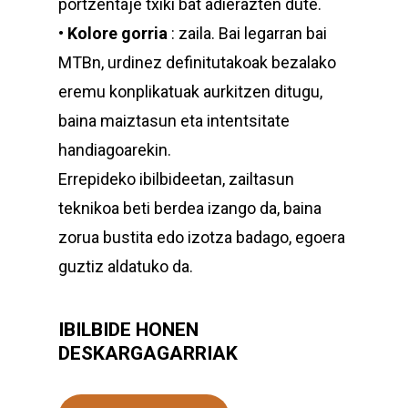
portzentaje txiki bat adierazten dute.
•
Kolore gorria
: zaila. Bai legarran bai
MTBn, urdinez definitutakoak bezalako
eremu konplikatuak aurkitzen ditugu,
baina maiztasun eta intentsitate
handiagoarekin.
Errepideko ibilbideetan, zailtasun
teknikoa beti berdea izango da, baina
zorua bustita edo izotza badago, egoera
guztiz aldatuko da.
IBILBIDE HONEN
DESKARGAGARRIAK