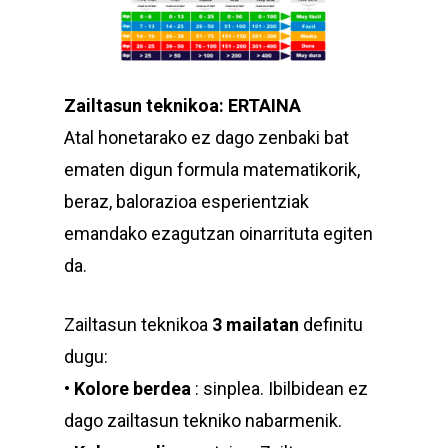
Zailtasun teknikoa: ERTAINA
Atal honetarako ez dago zenbaki bat
ematen digun formula matematikorik,
beraz, balorazioa esperientziak
emandako ezagutzan oinarrituta egiten
da.
Zailtasun teknikoa
3 mailatan
definitu
dugu:
•
Kolore berdea
: sinplea. Ibilbidean ez
dago zailtasun tekniko nabarmenik.