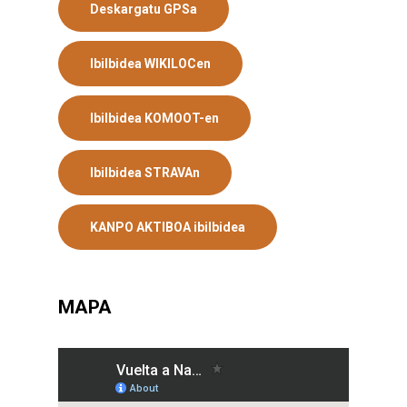
Deskargatu GPSa
Ibilbidea WIKILOCen
Ibilbidea KOMOOT-en
Ibilbidea STRAVAn
KANPO AKTIBOA ibilbidea
MAPA