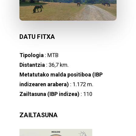
DATU FITXA
Tipologia
: MTB
Distantzia
: 36,7 km.
Metatutako malda positiboa (IBP
indizearen arabera)
: 1.172 m.
Zailtasuna (IBP indizea)
: 110
ZAILTASUNA