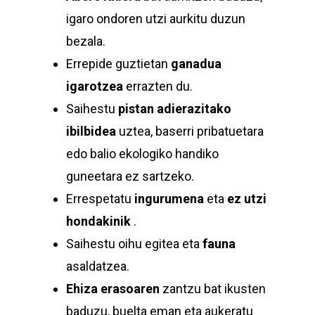
igaro ondoren utzi aurkitu duzun
bezala.
Errepide guztietan
ganadua
igarotzea
errazten du.
Saihestu
pistan adierazitako
ibilbidea
uztea, baserri pribatuetara
edo balio ekologiko handiko
guneetara ez sartzeko.
Errespetatu
ingurumena
eta
ez utzi
hondakinik
.
Saihestu oihu egitea eta
fauna
asaldatzea.
Ehiza erasoaren
zantzu bat ikusten
baduzu, buelta eman eta aukeratu