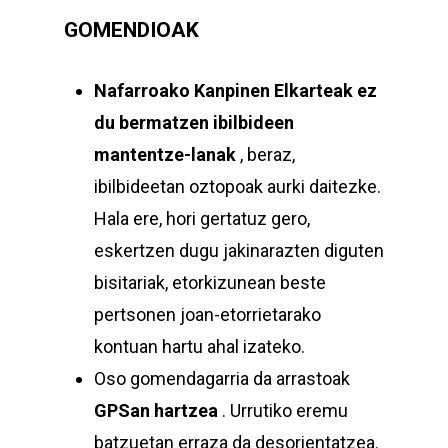
GOMENDIOAK
Nafarroako Kanpinen Elkarteak
ez
du bermatzen ibilbideen
mantentze-lanak
, beraz,
ibilbideetan oztopoak aurki daitezke.
Hala ere, hori gertatuz gero,
eskertzen dugu jakinarazten diguten
bisitariak, etorkizunean beste
pertsonen joan-etorrietarako
kontuan hartu ahal izateko.
Oso gomendagarria da arrastoak
GPSan hartzea
. Urrutiko eremu
batzuetan erraza da desorientatzea.