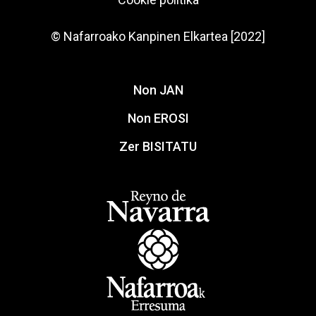
© Nafarroako Kanpinen Elkartea [2022]
Non JAN
Non EROSI
Zer BISITATU