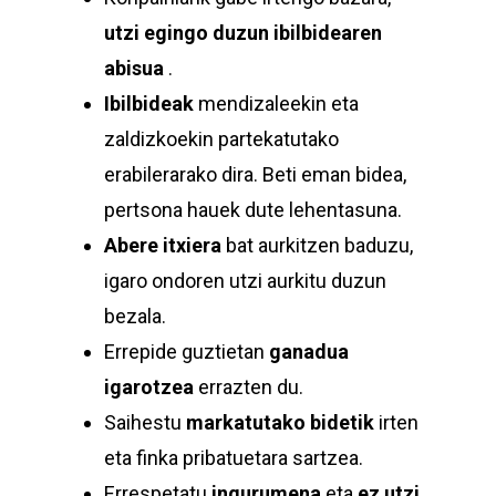
utzi egingo duzun ibilbidearen
abisua
.
Ibilbideak
mendizaleekin eta
zaldizkoekin partekatutako
erabilerarako dira. Beti eman bidea,
pertsona hauek dute lehentasuna.
Abere itxiera
bat aurkitzen baduzu,
igaro ondoren utzi aurkitu duzun
bezala.
Errepide guztietan
ganadua
igarotzea
errazten du.
Saihestu
markatutako bidetik
irten
eta finka pribatuetara sartzea.
Errespetatu
ingurumena
eta
ez utzi