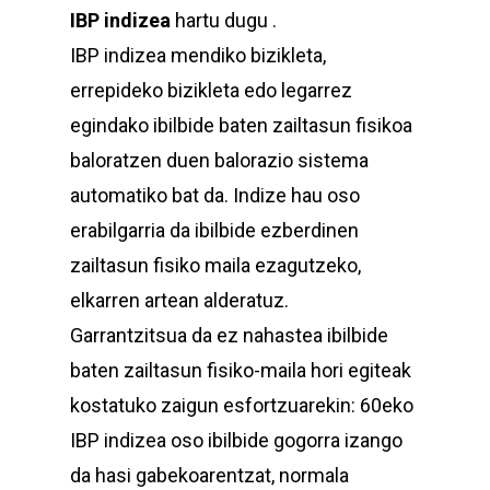
IBP indizea
hartu dugu .
IBP indizea mendiko bizikleta,
errepideko bizikleta edo legarrez
egindako ibilbide baten zailtasun fisikoa
baloratzen duen balorazio sistema
automatiko bat da. Indize hau oso
erabilgarria da ibilbide ezberdinen
zailtasun fisiko maila ezagutzeko,
elkarren artean alderatuz.
Garrantzitsua da ez nahastea ibilbide
baten zailtasun fisiko-maila hori egiteak
kostatuko zaigun esfortzuarekin: 60eko
IBP indizea oso ibilbide gogorra izango
da hasi gabekoarentzat, normala