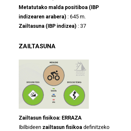
Metatutako malda positiboa (IBP
indizearen arabera)
: 645 m.
Zailtasuna (IBP indizea)
: 37
ZAILTASUNA
Zailtasun fisikoa: ERRAZA
Ibilbideen
zailtasun fisikoa
definitzeko