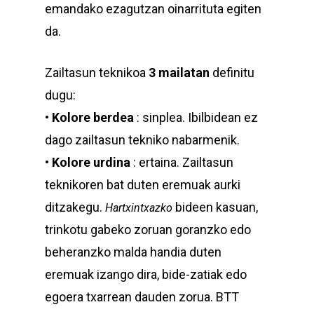
emandako ezagutzan oinarrituta egiten
da.
Zailtasun teknikoa
3 mailatan
definitu
dugu:
•
Kolore berdea
: sinplea. Ibilbidean ez
dago zailtasun tekniko nabarmenik.
•
Kolore urdina
: ertaina. Zailtasun
teknikoren bat duten eremuak aurki
ditzakegu.
bideen kasuan,
Hartxintxazko
trinkotu gabeko zoruan goranzko edo
beheranzko malda handia duten
eremuak izango dira, bide-zatiak edo
egoera txarrean dauden zorua. BTT