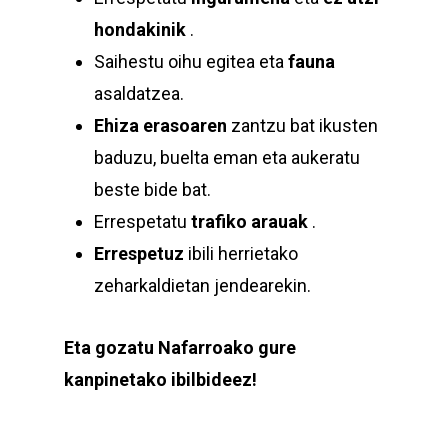
hondakinik
.
Saihestu oihu egitea eta
fauna
asaldatzea.
Ehiza erasoaren
zantzu bat ikusten
baduzu, buelta eman eta aukeratu
beste bide bat.
Errespetatu
trafiko arauak
.
Errespetuz
ibili herrietako
zeharkaldietan jendearekin.
Eta gozatu Nafarroako gure
kanpinetako ibilbideez!