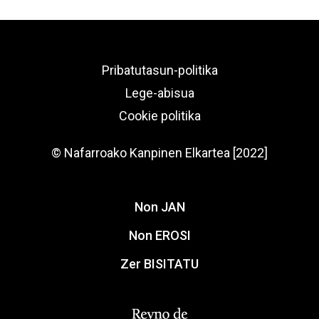
Pribatutasun-politika
Lege-abisua
Cookie politika
© Nafarroako Kanpinen Elkartea [2022]
Non JAN
Non EROSI
Zer BISITATU