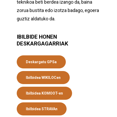
teknikoa beti berdea izango da, baina
zorua bustita edo izotza badago, egoera
guztiz aldatuko da.
IBILBIDE HONEN
DESKARGAGARRIAK
Deskargatu GPSa
Ibilbidea WIKILOCen
Ibilbidea KOMOOT-en
Ibilbidea STRAVAn