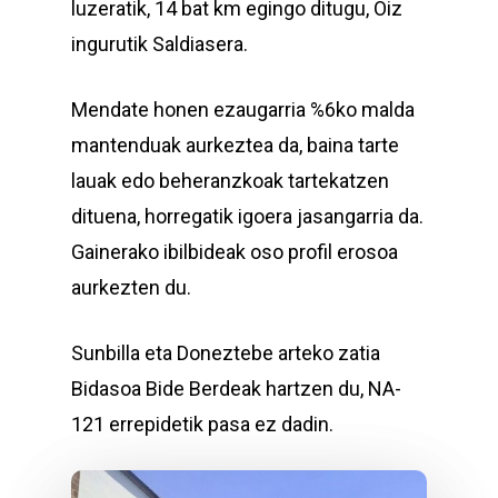
luzeratik, 14 bat km egingo ditugu, Oiz
ingurutik Saldiasera.
Mendate honen ezaugarria %6ko malda
mantenduak aurkeztea da, baina tarte
lauak edo beheranzkoak tartekatzen
dituena, horregatik igoera jasangarria da.
Gainerako ibilbideak oso profil erosoa
aurkezten du.
Sunbilla eta Doneztebe arteko zatia
Bidasoa Bide Berdeak hartzen du, NA-
121 errepidetik pasa ez dadin.