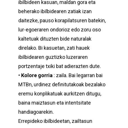
ibilbideen kasuan, maldan gora eta
beherako ibilbidearen zatiak izan
daitezke, pauso korapilatsuren batekin,
lur-egoeraren ondorioz edo zoru oso
kaltetuak dituzten bide naturalak
direlako. Bi kasuetan, zati hauek
ibilbidearen guztizko luzeraren
portzentaje txiki bat adierazten dute.
•
Kolore gorria
: zaila. Bai legarran bai
MTBn, urdinez definitutakoak bezalako
eremu konplikatuak aurkitzen ditugu,
baina maiztasun eta intentsitate
handiagoarekin.
Errepideko ibilbideetan, zailtasun