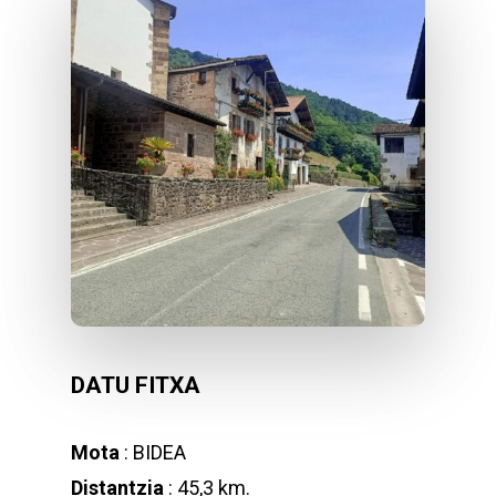
DATU FITXA
Mota
: BIDEA
Distantzia
: 45,3 km.