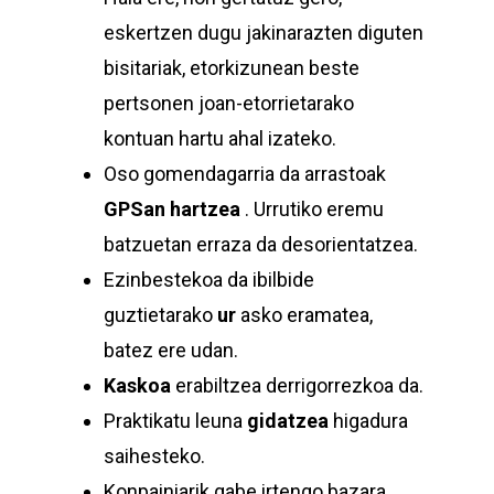
eskertzen dugu jakinarazten diguten
bisitariak, etorkizunean beste
pertsonen joan-etorrietarako
kontuan hartu ahal izateko.
Oso gomendagarria da arrastoak
GPSan hartzea
. Urrutiko eremu
batzuetan erraza da desorientatzea.
Ezinbestekoa da ibilbide
guztietarako
ur
asko eramatea,
batez ere udan.
Kaskoa
erabiltzea derrigorrezkoa da.
Praktikatu leuna
gidatzea
higadura
saihesteko.
Konpainiarik gabe irtengo bazara,