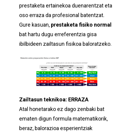
prestaketa ertainekoa duenarentzat eta
oso erraza da profesional batentzat.
Gure kasuan,
prestaketa fisiko normal
bat hartu dugu erreferentzia gisa
ibilbideen zailtasun fisikoa baloratzeko.
Zailtasun teknikoa: ERRAZA
Atal honetarako ez dago zenbaki bat
ematen digun formula matematikorik,
beraz, balorazioa esperientziak