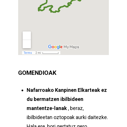
GOMENDIOAK
Nafarroako Kanpinen Elkarteak
ez
du bermatzen ibilbideen
mantentze-lanak
, beraz,
ibilbideetan oztopoak aurki daitezke.
Hala ere, hori gertatuz gero,