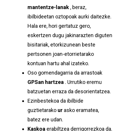
mantentze-lanak
, beraz,
ibilbideetan oztopoak aurki daitezke.
Hala ere, hori gertatuz gero,
eskertzen dugu jakinarazten diguten
bisitariak, etorkizunean beste
pertsonen joan-etorrietarako
kontuan hartu ahal izateko.
Oso gomendagarria da arrastoak
GPSan hartzea
. Urrutiko eremu
batzuetan erraza da desorientatzea.
Ezinbestekoa da ibilbide
guztietarako
ur
asko eramatea,
batez ere udan.
Kaskoa
erabiltzea derrigorrezkoa da.