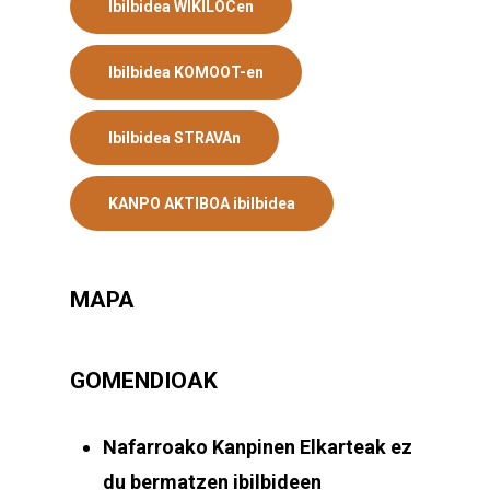
Ibilbidea WIKILOCen
Ibilbidea KOMOOT-en
Ibilbidea STRAVAn
KANPO AKTIBOA ibilbidea
MAPA
GOMENDIOAK
Nafarroako Kanpinen Elkarteak
ez
du bermatzen ibilbideen