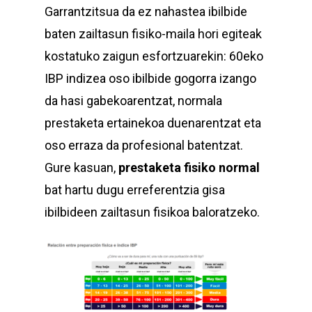
Garrantzitsua da ez nahastea ibilbide
baten zailtasun fisiko-maila hori egiteak
kostatuko zaigun esfortzuarekin: 60eko
IBP indizea oso ibilbide gogorra izango
da hasi gabekoarentzat, normala
prestaketa ertainekoa duenarentzat eta
oso erraza da profesional batentzat.
Gure kasuan,
prestaketa fisiko normal
bat hartu dugu erreferentzia gisa
ibilbideen zailtasun fisikoa baloratzeko.