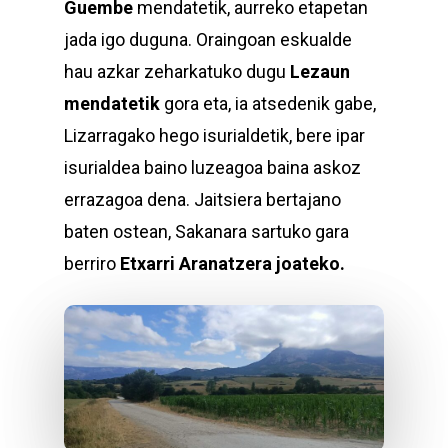
Guembe
mendatetik, aurreko etapetan
jada igo duguna. Oraingoan eskualde
hau azkar zeharkatuko dugu
Lezaun
mendatetik
gora eta, ia atsedenik gabe,
Lizarragako hego isurialdetik, bere ipar
isurialdea baino luzeagoa baina askoz
errazagoa dena. Jaitsiera bertajano
baten ostean, Sakanara sartuko gara
berriro
Etxarri Aranatzera joateko.