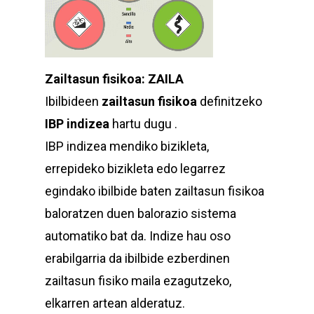
Zailtasun fisikoa: ZAILA
Ibilbideen
zailtasun fisikoa
definitzeko
IBP indizea
hartu dugu .
IBP indizea mendiko bizikleta,
errepideko bizikleta edo legarrez
egindako ibilbide baten zailtasun fisikoa
baloratzen duen balorazio sistema
automatiko bat da. Indize hau oso
erabilgarria da ibilbide ezberdinen
zailtasun fisiko maila ezagutzeko,
elkarren artean alderatuz.