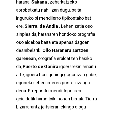
harana,
Sakana
, zeharkatzeko
aprobetxatu nahi izan dugu, baita
inguruko bi mendilerro tipikoetako bat
ere,
Sierra. de Andia
. Lehen zatia oso
sinplea da, haranaren hondoko orografia
oso aldekoa baita eta apenas dagoen
desnibelarik.
Ollo Haranera sartzen
garenean,
orografia eraldatzen hasiko
da,
Puerto de Goñira
igoerarekin amaitu
arte, igoera hori, gehiegi gogor izan gabe,
eguneko lehen interes puntua izango
dena. Erreparatu mendi-lepoaren
goialdetik haran txiki honen bistak. Tierra
Lizarrarantz jeitsierari ekingo diogu