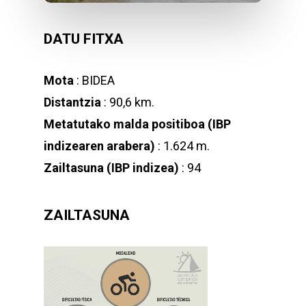
DATU FITXA
Mota
: BIDEA
Distantzia
: 90,6 km.
Metatutako malda positiboa (IBP
indizearen arabera)
: 1.624 m.
Zailtasuna (IBP indizea)
: 94
ZAILTASUNA