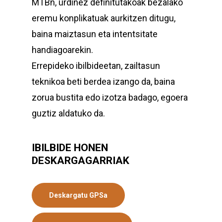
MTBn, urdinez definitutakoak bezalako
eremu konplikatuak aurkitzen ditugu,
baina maiztasun eta intentsitate
handiagoarekin.
Errepideko ibilbideetan, zailtasun
teknikoa beti berdea izango da, baina
zorua bustita edo izotza badago, egoera
guztiz aldatuko da.
IBILBIDE HONEN
DESKARGAGARRIAK
Deskargatu GPSa