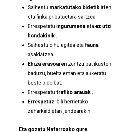
Saihestu
markatutako bidetik
irten
eta finka pribatuetara sartzea.
Errespetatu
ingurumena
eta
ez utzi
hondakinik
.
Saihestu oihu egitea eta
fauna
asaldatzea.
Ehiza erasoaren
zantzu bat ikusten
baduzu, buelta eman eta aukeratu
beste bide bat.
Errespetatu
trafiko arauak
.
Errespetuz
ibili herrietako
zeharkaldietan jendearekin.
Eta gozatu Nafarroako gure