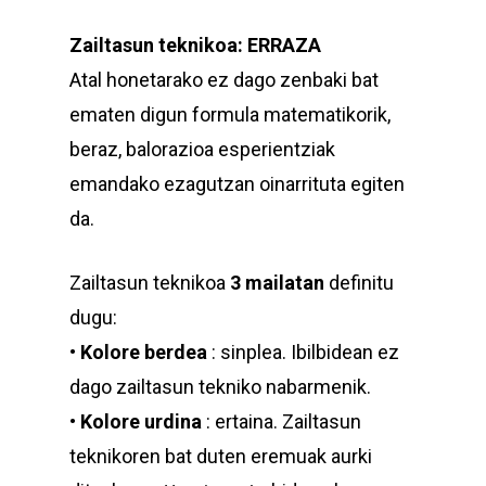
Zailtasun teknikoa: ERRAZA
Atal honetarako ez dago zenbaki bat
ematen digun formula matematikorik,
beraz, balorazioa esperientziak
emandako ezagutzan oinarrituta egiten
da.
Zailtasun teknikoa
3 mailatan
definitu
dugu:
•
Kolore berdea
: sinplea. Ibilbidean ez
dago zailtasun tekniko nabarmenik.
•
Kolore urdina
: ertaina. Zailtasun
teknikoren bat duten eremuak aurki