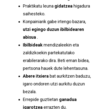
Praktikatu leuna
gidatzea
higadura
saihesteko.
Konpainiarik gabe irtengo bazara,
utzi egingo duzun ibilbidearen
abisua
.
Ibilbideak
mendizaleekin eta
zaldizkoekin partekatutako
erabilerarako dira. Beti eman bidea,
pertsona hauek dute lehentasuna.
Abere itxiera
bat aurkitzen baduzu,
igaro ondoren utzi aurkitu duzun
bezala.
Errepide guztietan
ganadua
igarotzea
errazten du.