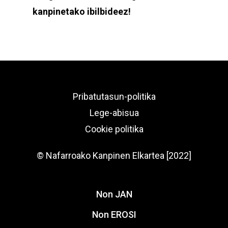
kanpinetako ibilbideez!
Pribatutasun-politika
Lege-abisua
Cookie politika
© Nafarroako Kanpinen Elkartea [2022]
Non JAN
Non EROSI