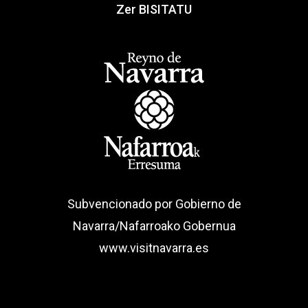
Zer BISITATU
Subvencionado por Gobierno de
Navarra/Nafarroako Gobernua
www.visitnavarra.es