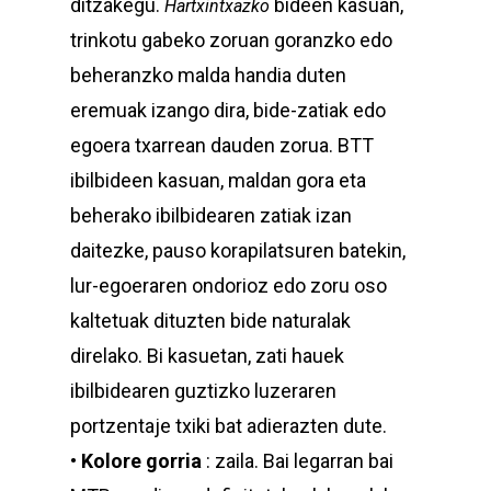
ditzakegu.
bideen kasuan,
Hartxintxazko
trinkotu gabeko zoruan goranzko edo
beheranzko malda handia duten
eremuak izango dira, bide-zatiak edo
egoera txarrean dauden zorua. BTT
ibilbideen kasuan, maldan gora eta
beherako ibilbidearen zatiak izan
daitezke, pauso korapilatsuren batekin,
lur-egoeraren ondorioz edo zoru oso
kaltetuak dituzten bide naturalak
direlako. Bi kasuetan, zati hauek
ibilbidearen guztizko luzeraren
portzentaje txiki bat adierazten dute.
•
Kolore gorria
: zaila. Bai legarran bai