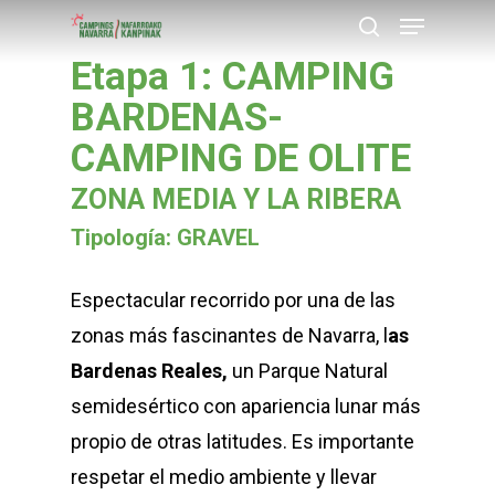
Menu
Skip
buscar
to
Etapa 1: CAMPING
Close
main
BARDENAS-
Menu
content
CAMPING DE OLITE
ZONA MEDIA Y LA RIBERA
Tipología: GRAVEL
Espectacular recorrido por una de las
zonas más fascinantes de Navarra, l
as
Bardenas Reales,
un Parque Natural
semidesértico con apariencia lunar más
propio de otras latitudes. Es importante
respetar el medio ambiente y llevar