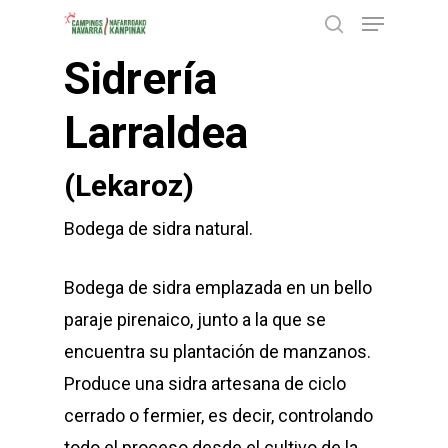
Menu
Skip
buscar
to
Sidrería
Close
main
Menu
content
Larraldea
(Lekaroz)
Bodega de sidra natural.
Bodega de sidra emplazada en un bello
paraje pirenaico, junto a la que se
encuentra su plantación de manzanos.
Produce una sidra artesana de ciclo
cerrado o fermier, es decir, controlando
todo el proceso desde el cultivo de la