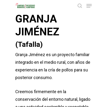
Menu
Skip
buscar
to
GRANJA
Close
main
Menu
content
JIMÉNEZ
(Tafalla)
Granja Jiménez es un proyecto familiar
integrado en el medio rural, con años de
experiencia en la cría de pollos para su
posterior consumo.
Creemos firmemente en la
conservación del entorno natural, ligado
a una actividad sostenible y respetable