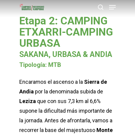
Menu
Skip
buscar
to
Etapa 2: CAMPING
Close
main
ETXARRI-CAMPING
Menu
content
URBASA
SAKANA, URBASA & ANDIA
Tipología: MTB
Encaramos el ascenso a la
Sierra de
Andia
por la denominada subida de
Leziza
que con sus 7,3 km al 6,6%
supone la dificultad más importante de
la jornada. Antes de afrontarla, vamos a
recorrer la base del majestuoso
Monte