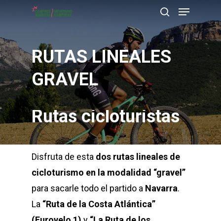
Menu
Skip
buscar
to
Close
main
Menu
RUTAS LINEALES
content
GRAVEL
Rutas cicloturistas
Disfruta de esta
dos rutas lineales de
cicloturismo en la modalidad “gravel”
para sacarle todo el partido a
Navarra
.
La
“Ruta de la Costa Atlántica”
(Eurovelo 1)
y
“La Ruta de los