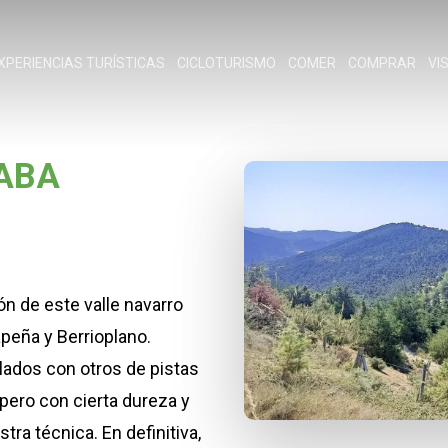
XPERIENCIAS TURÍSTICAS
CICLOTURISMO
COMER
COMPRAR
VI
CABA
ón de este valle navarro
apeña y Berrioplano.
lados con otros de pistas
pero con cierta dureza y
ra técnica. En definitiva,