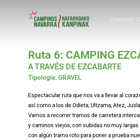
Skip
to
CAMPINGS
E
main
content
Ruta 6: CAMPING EZ
Pulse enter para buscar o ESC para cerrar
A TRAVÉS DE EZCABARTE
Tipología: GRAVEL
Espectacular ruta que nos va a llevar al coraz
así como a los de Odieta, Ultzama, Atez, Jusl
Vamos a recorrer tramos de carretera interca
y caminos viejos, con subidas no muy largas 
con algún tramo roto para poner a prueba nuest