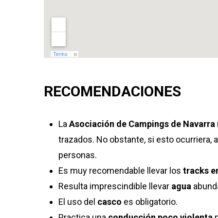
RECOMENDACIONES
La
Asociación de Campings de Navarra
trazados. No obstante, si esto ocurriera,
personas.
Es muy recomendable llevar los
tracks e
Resulta imprescindible llevar
agua
abunda
El uso del
casco
es obligatorio.
Practica una
conducción poco violenta
p