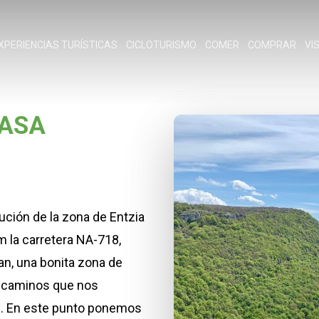
XPERIENCIAS TURÍSTICAS
CICLOTURISMO
COMER
COMPRAR
VI
BASA
tución de la zona de Entzia
m la carretera NA-718,
an, una bonita zona de
 caminos que nos
s. En este punto ponemos