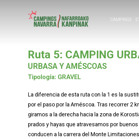
Skip
to
CAMPINGS
E
main
content
Ruta 5: CAMPING UR
Pulse enter para buscar o ESC para cerrar
URBASA Y AMÉSCOAS
Tipología: GRAVEL
La diferencia de esta ruta con la 1 es la susti
por el paso por la Améscoa. Tras recorrer 2 k
giramos a la derecha hacia la zona de Korosti
prados y hayas que atravesamos por buenos
conducen a la carrera del Monte Limitacione