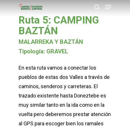
Menu
Skip
buscar
to
Ruta 5: CAMPING
Close
main
BAZTÁN
Menu
content
MALARREKA Y BAZTÁN
Tipología: GRAVEL
En esta ruta vamos a conectar los
pueblos de estas dos Valles a través de
caminos, senderos y carreteras. El
trazado existente hasta Doneztebe es
muy similar tanto en la ida como en la
vuelta pero deberemos prestar atención
al GPS para escoger bien los ramales