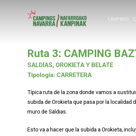
Skip
to
CAMPINGS
E
main
content
Ruta 3: CAMPING BA
Pulse enter para buscar o ESC para cerrar
SALDÍAS, OROKIETA Y BELATE
Tipología: CARRETERA
Típica ruta de la zona donde vamos a sustituir
subida de Orokieta que pasa por la localidad d
muro de Saldias.
Esto va a hacer que la subida a Orokieta, inc