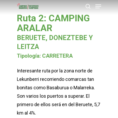
Menu
Skip
buscar
to
Ruta 2: CAMPING
Close
main
ARALAR
Menu
content
BERUETE, DONEZTEBE Y
LEITZA
Tipología: CARRETERA
Interesante ruta por la zona norte de
Lekunberri recorriendo comarcas tan
bonitas como Basaburua o Malarreka.
Son varios los puertos a superar. El
primero de ellos será en del Beruete, 5,7
km al 4%.