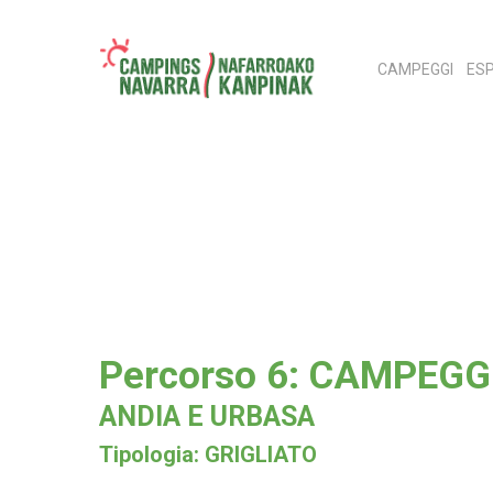
Skip
to
CAMPEGGI
ESP
main
content
Hit enter to search or ESC to close
Percorso 6: CAMPEGG
ANDIA E URBASA
Tipologia: GRIGLIATO