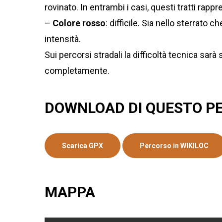
rovinato. In entrambi i casi, questi tratti ra
–
Colore rosso
: difficile. Sia nello sterrat
intensità.
Sui percorsi stradali la difficoltà tecnica sa
completamente.
DOWNLOAD DI QUESTO P
Scarica GPX
Percorso in WIKILOC
MAPPA