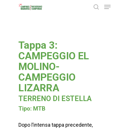
Menu
Skip
search
to
Close
main
Menu
content
Tappa 3:
CAMPEGGIO EL
MOLINO-
CAMPEGGIO
LIZARRA
TERRENO DI ESTELLA
Tipo: MTB
Dopo l’intensa tappa precedente,