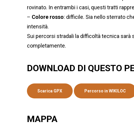
rovinato. In entrambi i casi, questi tratti ra
–
Colore rosso
: difficile. Sia nello sterrat
intensità.
Sui percorsi stradali la difficoltà tecnica sa
completamente.
DOWNLOAD DI QUESTO P
Scarica GPX
Percorso in WIKILOC
MAPPA