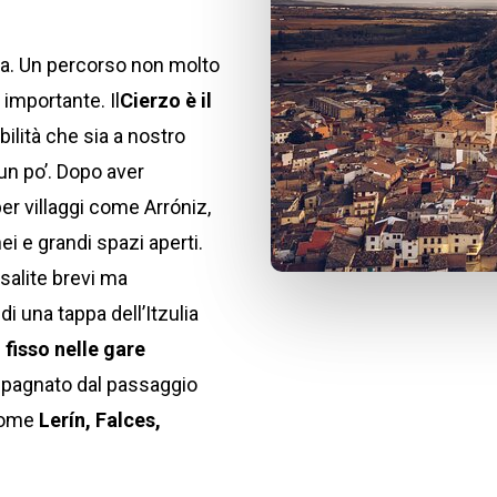
rra. Un percorso non molto
 importante. Il
Cierzo è il
bilità che sia a nostro
un po’. Dopo aver
r villaggi come Arróniz,
ei e grandi spazi aperti.
salite brevi ma
i una tappa dell’Itzulia
fisso nelle gare
mpagnato dal passaggio
 come
Lerín, Falces,