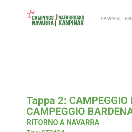
Skip
to
CAMPEGGI
ESP
main
content
Hit enter to search or ESC to close
Tappa 2: CAMPEGGIO 
CAMPEGGIO BARDEN
RITORNO A NAVARRA