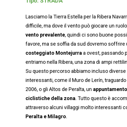
Tipo: STRADA
Lasciamo la Tierra Estella per la Ribera Nava
difficile, ma dove il vento può giocare un ruolo
vento prevalente
, quindi ci sono buone possi
favore, ma se soffia da sud dovremo soffrire 
costeggiato Montejurra
a ovest, passando pe
entriamo nella Ribera, una zona di ampi rettilin
Su questo percorso abbiamo incluso diverse 
interessanti, come il Muro de Lerín, traguardo d
2006, o gli Altos de Peralta, un
appuntamento 
ciclistiche della zona
. Tutto questo è acco
attraverso alcuni villaggi molto interessanti
Peralta e Milagro
.