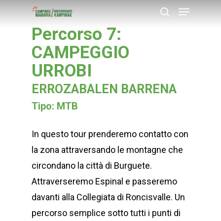
Menu
Skip
search
to
Percorso 7:
Close
main
CAMPEGGIO
Menu
content
URROBI
ERROZABALEN BARRENA
Tipo: MTB
In questo tour prenderemo contatto con
la zona attraversando le montagne che
circondano la città di Burguete.
Attraverseremo Espinal e passeremo
davanti alla Collegiata di Roncisvalle. Un
percorso semplice sotto tutti i punti di