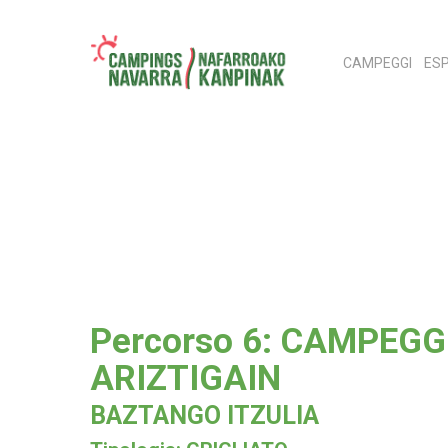
Skip
to
CAMPEGGI
ESP
main
content
Hit enter to search or ESC to close
Percorso 6: CAMPEGG
ARIZTIGAIN
BAZTANGO ITZULIA