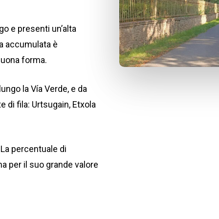
o e presenti un’alta
za accumulata è
 buona forma.
 lungo la Vía Verde, e da
te di fila: Urtsugain, Etxola
La percentuale di
a per il suo grande valore