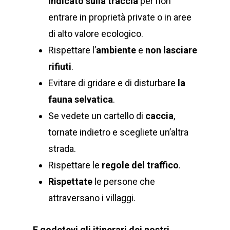
indicato sulla traccia
per non
entrare in proprietà private o in aree
di alto valore ecologico.
Rispettare l’
ambiente
e
non lasciare
rifiuti
.
Evitare di gridare e di disturbare
la
fauna selvatica
.
Se vedete un cartello di
caccia
,
tornate indietro e scegliete un’altra
strada.
Rispettare le
regole del traffico
.
Rispettate
le persone che
attraversano i villaggi.
E godetevi gli itinerari dei nostri