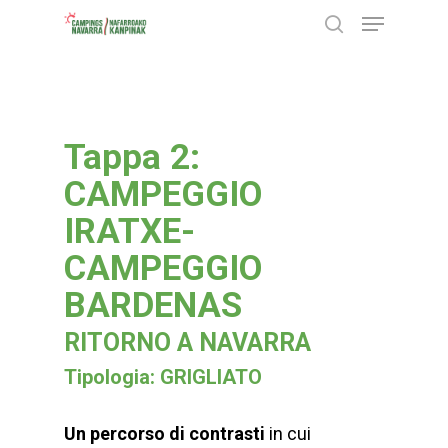
Menu
Skip
search
to
Close
main
Menu
content
Tappa 2:
CAMPEGGIO
IRATXE-
CAMPEGGIO
BARDENAS
RITORNO A NAVARRA
Tipologia: GRIGLIATO
Un percorso di contrasti
in cui