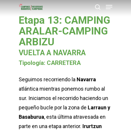
Menu
Skip
buscar
to
Etapa 13: CAMPING
Close
main
ARALAR-CAMPING
Menu
content
ARBIZU
VUELTA A NAVARRA
Tipología: CARRETERA
Seguimos recorriendo la
Navarra
atlántica mientras ponemos rumbo al
sur. Iniciamos el recorrido haciendo un
pequeño bucle por la zona de
Larraun y
Basaburua
, esta última atravesada en
parte en una etapa anterior.
Irurtzun