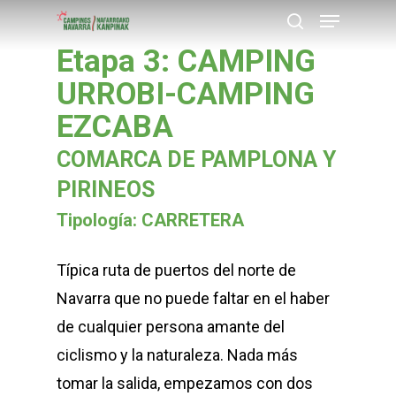
Menu
Skip
buscar
to
Etapa 3: CAMPING
Close
main
URROBI-CAMPING
Menu
content
EZCABA
COMARCA DE PAMPLONA Y
PIRINEOS
Tipología: CARRETERA
Típica ruta de puertos del norte de
Navarra que no puede faltar en el haber
de cualquier persona amante del
ciclismo y la naturaleza. Nada más
tomar la salida, empezamos con dos