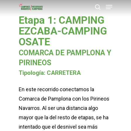
Menu
Skip
buscar
to
Etapa 1: CAMPING
Close
main
EZCABA-CAMPING
Menu
content
OSATE
COMARCA DE PAMPLONA Y
PIRINEOS
Tipología: CARRETERA
En este recorrido conectamos la
Comarca de Pamplona con los Pirineos
Navarros. Al ser una distancia algo
mayor que la del resto de etapas, se ha
intentado que el desnivel sea más